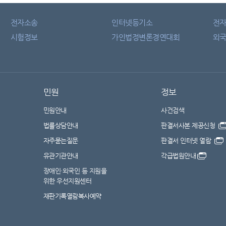
전자소송
인터넷등기소
전
시험정보
가인법정변론경연대회
외국
민원
정보
민원안내
사건검색
법률상담안내
판결서사본 제공신청
자주묻는질문
판결서 인터넷 열람
유관기관안내
각급법원안내
장애인·외국인 등 지원을
위한 우선지원센터
재판기록열람복사예약