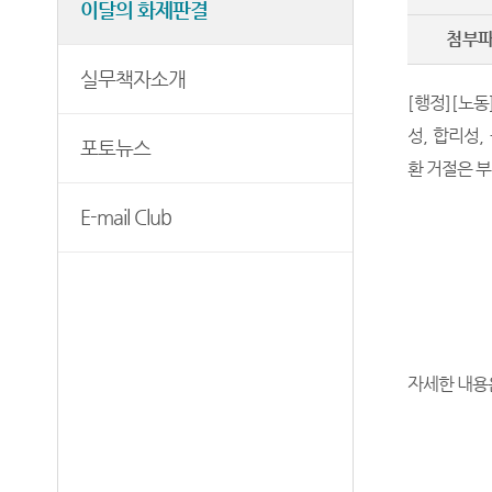
이달의 화제판결
보안검색
첨부
실무책자소개
[
행정
]
[
노동
성
,
합리성
,
포토뉴스
환 거절은 
E-mail Club
자세한 내용