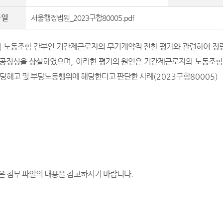
파일
서울행정법원_2023구합80005.pdf
]
노동조합 간부인 기간제근로자의 무기계약직 전환 평가와 관련하여 정량
공정성을 상실하였으며
,
이러한 평가의 원인은 기간제근로자의 노동조합
부당해고 및 부당노동행위에 해당한다고 판단한 사례
(2023
구합
80005)
은 첨부 파일의 내용을 참고하시기 바랍니다
.