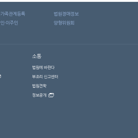
자가족관계등록
법원경매정보
인·이주민
양형위원회
소통
법원에 바란다
부조리 신고센터
법원견학
정보공개