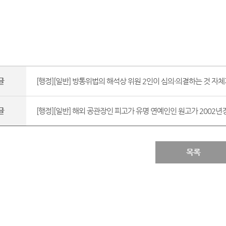
글
[행정][일반] 방통위법의 해석상 위원 2인이 심의·의결하는 것 자체
글
[행정][일반] 해외 공관장인 피고가 유명 연예인인 원고가 2002년경
목록