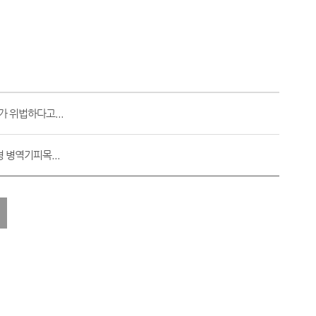
가 위법하다고...
 병역기피목...