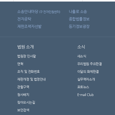
소송안내마당
나홀로 소송
(구 전자민원센터)
전자공탁
종합법률정보
재판조력자선발
등기정보광장
법원 소개
소식
법원장 인사말
새소식
연혁
우리법원 주요판결
조직 및 전화번호
이달의 화제판결
재판개정 및 법정안내
실무책자소개
관할구역
포토뉴스
청사배치
E-mail Club
찾아오시는길
보안검색