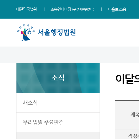
대한민국법원
소송안내마당
나홀로 소송
(구 전자민원센터)
법원 소개
소식
민원
정보
소통
법원장 인사말
새소식
민원안내
사건검색
법원에 바란다
이달
소식
연혁
우리법원 주요판결
법률상담안내
판결서사본 제공신청
부조리 신고센터
조직 및 전화번호
이달의 화제판결
자주묻는질문
판결서 인터넷열람
법원견학
재판개정 및 법정안내
실무책자소개
유관기관안내
각급법원안내
정보공개
새소식
관할구역
포토뉴스
장애인·외국인 등 지원을
제
위한 우선지원센터
청사배치
E-mail Club
우리법원 주요판결
재판기록열람복사예약
찾아오시는길
작성