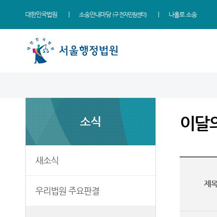
대한민국법원
소송안내마당
나홀로 소송
(구 전자민원센터)
법원 소개
소식
민원
정보
소통
법원장 인사말
새소식
민원안내
사건검색
법원에 바란다
이달
소식
연혁
우리법원 주요판결
법률상담안내
판결서사본 제공신청
부조리 신고센터
조직 및 전화번호
이달의 화제판결
자주묻는질문
판결서 인터넷열람
법원견학
재판개정 및 법정안내
실무책자소개
유관기관안내
각급법원안내
정보공개
새소식
관할구역
포토뉴스
장애인·외국인 등 지원을
위한 우선지원센터
제
청사배치
E-mail Club
우리법원 주요판결
재판기록열람복사예약
찾아오시는길