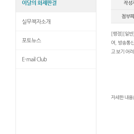
이달의 화제판결
작성
보안검색
첨부
실무책자소개
[
행정
]
[
일반
포토뉴스
여
,
방송통신
고 보기 어
E-mail Club
자세한 내용