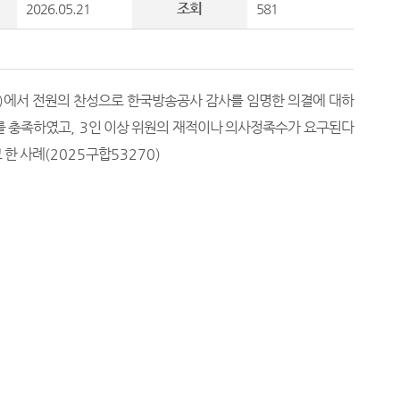
조회
2026.05.21
581
)
에서 전원의 찬성으로 한국방송공사 감사를 임명한 의결에 대하
를 충족하였고
, 3
인 이상 위원의 재적이나 의사정족수가 요구된다
 한 사례
(2025
구합
53270)