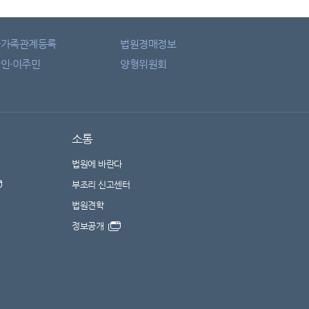
자가족관계등록
법원경매정보
인·이주민
양형위원회
소통
법원에 바란다
부조리 신고센터
법원견학
정보공개