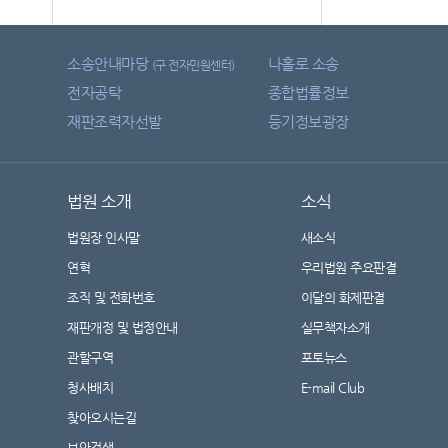
소송안내마당
나홀로 소송
(구 전자민원센터)
전자공탁
종합법률정보
재판조력자선발
등기정보광장
법원 소개
소식
법원장 인사말
새소식
연혁
우리법원 주요판결
조직 및 전화번호
이달의 화제판결
재판개정 및 법정안내
실무책자소개
관할구역
포토뉴스
청사배치
E-mail Club
찾아오시는길
보안검색