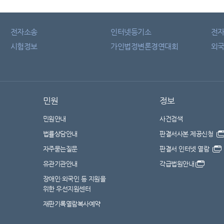
전자소송
인터넷등기소
전
시험정보
가인법정변론경연대회
외국
민원
정보
민원안내
사건검색
법률상담안내
판결서사본 제공신청
자주묻는질문
판결서 인터넷 열람
유관기관안내
각급법원안내
장애인·외국인 등 지원을
위한 우선지원센터
재판기록열람복사예약