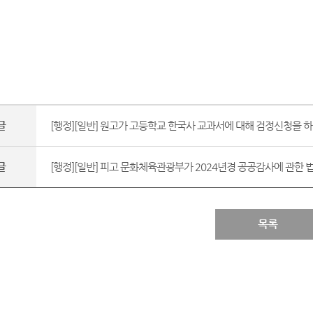
글
[행정][일반] 원고가 고등학교 한국사 교과서에 대해 검정신청을 하
글
[행정][일반] 피고 문화체육관광부가 2024년경 공공감사에 관한 법률(
목록