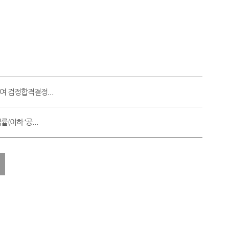
여 검정합격결정...
이하 ‘공...