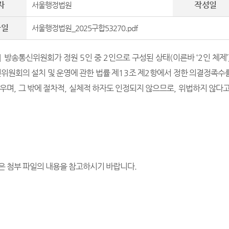
자
작성일
서울행정법원
파일
서울행정법원_2025구합53270.pdf
]
방송통신위원회가 정원
5
인 중
2
인으로 구성된 상태
(
이른바
‘2
인 체제
’
위원회의 설치 및 운영에 관한 법률 제
13
조 제
2
항에서 정한 의결정족수
려우며
,
그 밖에 절차적
,
실체적 하자도 인정되지 않으므로
,
위법하지 않다고
은 첨부 파일의 내용을 참고하시기 바랍니다
.