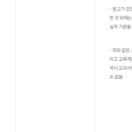
-
원고가 검
한 것 외에는
실적 기준을
-
위와 같은
이고 교육제
국사 교과서
수 없음