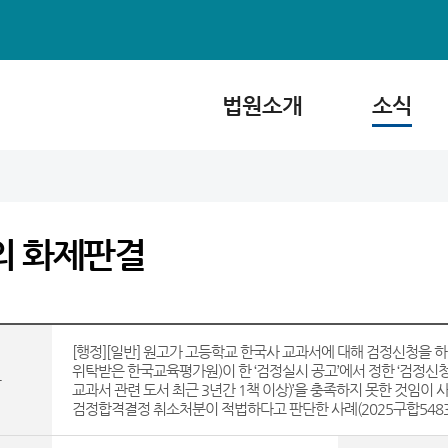
법원소개
소식
의 화제판결
[행정][일반] 원고가 고등학교 한국사 교과서에 대해 검정신청을
위탁받은 한국교육평가원)이 한 ‘검정실시 공고’에서 정한 ‘검정신청
목
교과서 관련 도서 최근 3년간 1책 이상)’을 충족하지 못한 것임
검정합격결정 취소처분이 적법하다고 판단한 사례(2025구합5483