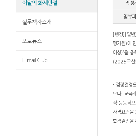
이달의 화제판결
작성
보안검색
첨부
실무책자소개
[
행정
]
[
일반
포토뉴스
평가원
)
이 
이상
)’
을 충
E-mail Club
(2025
구합
-
검정결정을
으나
,
교육제
적
·
능동적으
자격요건을 
합격결정을 