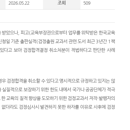
조회
2026.05.22
509
을 받았으나
,
피고
(
교육부장관으로부터 업무를 위탁받은 한국교육
신청일 기준 출판실적
(
검정출원 교과서 관련 도서 최근
3
년간
1
책
 있다고 보아 검정합격결정 취소처분이 적법하다고 판단한 사례
경우 검정합격을 취소할 수 있다고 명시적으로 규정하고 있지는 않
을 실질적으로 보장하기 위한 한도 내에서 국가나 공공단체가 적극
 한 교육의 질적 향상을 도모하기 위한 검정교과서 저작
·
발행자의
 없더라도 검정심사시 발견하지 못한 하자를 이유로 사후에 검정