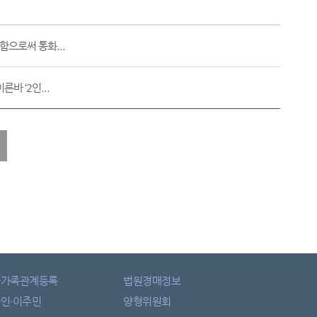
함으로써 통화...
바 ‘2인...
자가족관계등록
법원경매정보
인·이주민
양형위원회