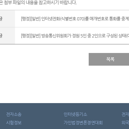
은 첨부 파일의 내용을 참고하시기 바랍니다
.
글
[행정][일반] 인터넷전화(식별번호 070)를 매개번호로 통화를 중계
글
[행정][일반] 방송통신위원회가 정원 5인 중 2인으로 구성된 상태(이른
목록
전자소송
인터넷등기소
전
시험정보
가인법정변론경연대회
외국