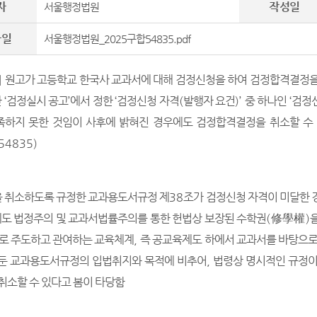
자
작성일
서울행정법원
파일
서울행정법원_2025구합54835.pdf
]
원고가 고등학교 한국사 교과서에 대해 검정신청을 하여 검정합격결정
한
‘
검정실시 공고
’
에서 정한
‘
검정신청 자격
(
발행자 요건
)’
중 하나인
‘
검정
족하지 못한 것임이 사후에 밝혀진 경우에도 검정합격결정을 취소할 수
54835)
 취소하도록 규정한 교과용도서규정 제
38
조가 검정신청 자격이 미달한 
도 법정주의 및 교과서법률주의를 통한 헌법상 보장된 수학권
(
修學權
)
로 주도하고 관여하는 교육체계
,
즉 공교육제도 하에서 교과서를 바탕으로
둔 교과용도서규정의 입법취지와 목적에 비추어
,
법령상 명시적인 규정이
취소할 수 있다고 봄이 타당함