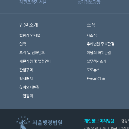
재판조력자선발
등기정보광장
법원 소개
소식
법원장 인사말
새소식
연혁
우리법원 주요판결
조직 및 전화번호
이달의 화제판결
재판개정 및 법정안내
실무책자소개
관할구역
포토뉴스
청사배치
E-mail Club
찾아오시는길
보안검색
개인정보 처리방침
영상
(06749) 서울 서초구 강남대