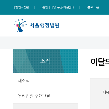
대한민국법원
소송안내마당
나홀로 소송
(구 전자민원센터)
법원 소개
소식
민원
정보
소통
법원장 인사말
새소식
민원안내
사건검색
법원에 바란다
이달
소식
연혁
우리법원 주요판결
법률상담안내
판결서사본 제공신청
부조리 신고센터
조직 및 전화번호
이달의 화제판결
자주묻는질문
판결서 인터넷열람
법원견학
재판개정 및 법정안내
실무책자소개
유관기관안내
각급법원안내
정보공개
새소식
관할구역
포토뉴스
장애인·외국인 등 지원을
위한 우선지원센터
제
청사배치
E-mail Club
우리법원 주요판결
재판기록열람복사예약
찾아오시는길