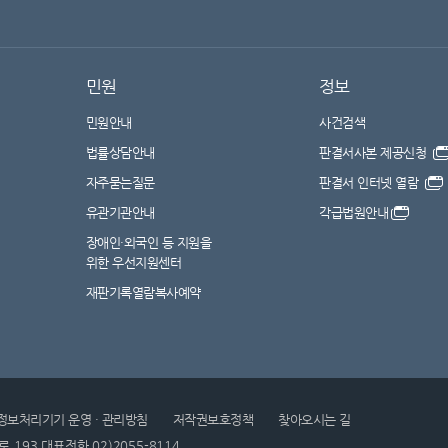
민원
정보
민원안내
사건검색
법률상담안내
판결서사본 제공신청
자주묻는질문
판결서 인터넷 열람
유관기관안내
각급법원안내
장애인·외국인 등 지원을
위한 우선지원센터
재판기록열람복사예약
정보처리기기 운영 · 관리방침
저작권보호정책
찾아오시는 길
로 193
대표전화 02)2055-8114