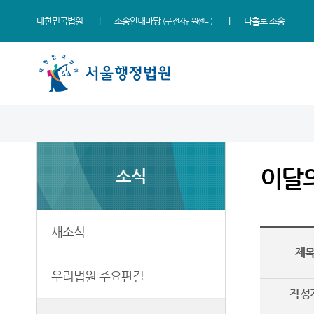
대한민국법원
소송안내마당
나홀로 소송
(구 전자민원센터)
법원 소개
소식
민원
정보
소통
법원장 인사말
새소식
민원안내
사건검색
법원에 바란다
이달
소식
연혁
우리법원 주요판결
법률상담안내
판결서사본 제공신청
부조리 신고센터
조직 및 전화번호
이달의 화제판결
자주묻는질문
판결서 인터넷열람
법원견학
재판개정 및 법정안내
실무책자소개
유관기관안내
각급법원안내
정보공개
새소식
관할구역
포토뉴스
장애인·외국인 등 지원을
제
위한 우선지원센터
청사배치
E-mail Club
우리법원 주요판결
재판기록열람복사예약
작성
찾아오시는길