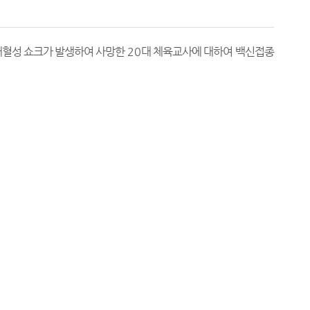
패혈성 쇼크가 발생하여 사망한
20
대 체육교사에 대하여 백신접종