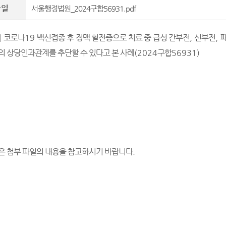
파일
서울행정법원_2024구합56931.pdf
]
코로나
19
백신접종 후 정맥 혈전증으로 치료 중 급성 간부전
,
신부전
,
의 상당인과관계를 추단할 수 있다고 본 사례
(2024
구합
56931)
은 첨부 파일의 내용을 참고하시기 바랍니다
.