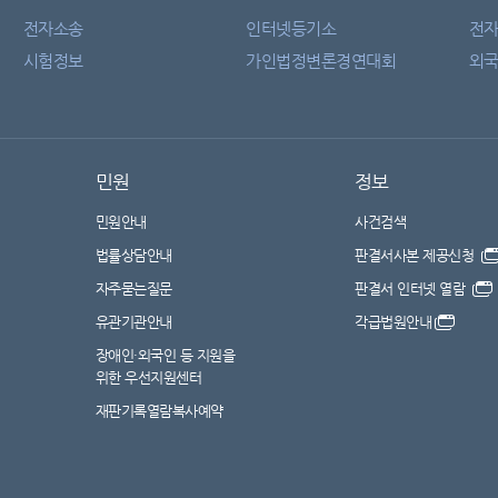
전자소송
인터넷등기소
전
시험정보
가인법정변론경연대회
외국
민원
정보
민원안내
사건검색
법률상담안내
판결서사본 제공신청
자주묻는질문
판결서 인터넷 열람
유관기관안내
각급법원안내
장애인·외국인 등 지원을
위한 우선지원센터
재판기록열람복사예약