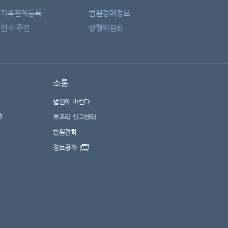
자가족관계등록
법원경매정보
인·이주민
양형위원회
소통
법원에 바란다
부조리 신고센터
법원견학
정보공개