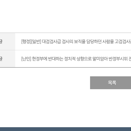
글
[행정][일반] 대검검사급 검사의 보직을 담당하던 사람을 고검검사급
글
[난민] 현정부에 반대하는 정치적 성향으로 말미암아 반정부시위 진
목록