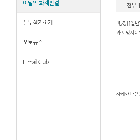
이달의 화제판결
보안검색
첨부
실무책자소개
[
행정
]
[
일반
과 사망사이
포토뉴스
E-mail Club
자세한 내용