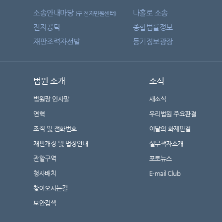
소송안내마당
나홀로 소송
(구 전자민원센터)
전자공탁
종합법률정보
재판조력자선발
등기정보광장
법원 소개
소식
법원장 인사말
새소식
연혁
우리법원 주요판결
조직 및 전화번호
이달의 화제판결
재판개정 및 법정안내
실무책자소개
관할구역
포토뉴스
청사배치
E-mail Club
찾아오시는길
보안검색