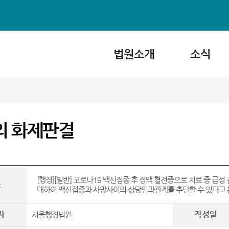
법원소개
소식
의 화제판결
[행정][일반] 코로나19 백신접종 후 정맥 혈전증으로 치료 중 급성
목
대하여 백신접종과 사망사이의 상당인과관계를 추단할 수 있다고 본 
자
작성일
서울행정법원