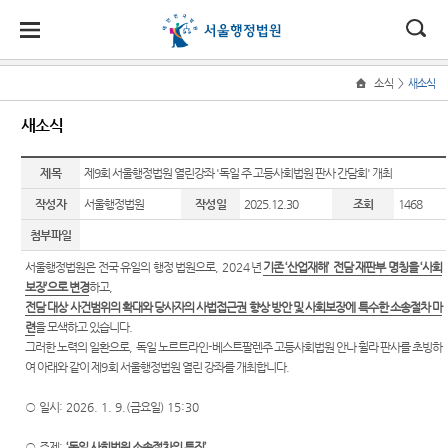
대
소
나
>
소식
새소식
Home
법
한
송
홀
법원
소식
민원
정보
소통
새소식
원
소개
소
민
안
로
소
새소식
민원안
사건검
법원에
식
개
제목
법원장
내
색
바란다
제9회 서울행정법원 열린강좌 '독일 주 고등사회법원 판사 간담회' 개최
민
국
내
소
우리법
인사말
원
작성자
서울행정법원
작성일
2025.12.30
조회
1468
원 주요
법률상
판결서
부조리
정
법
마
송
연혁
판결
담안내
사본 제
신고센
보
첨부파일
공신청
터
소
원
당
조직 및
이달의
자주묻
서울행정법원은 전국 유일의 행정 법원으로
, 2024
년
기존
‘
산업재해
’
전담 재판부 명칭을
‘
사회
통
전화번
화제판
는질문
법원견
보장
’
으로 변경
하고
,
(구
호
결
판결서
학
전담 대상 사건범위의 확대와 당사자의 사법접근권 향상 방안 및 사회보장에 특수한 소송절차 마
유관기
인터넷
전
련
을 모색하고 있습니다
.
재판개
실무책
관안내
정보공
열람
그러한 노력의 일환으로
,
독일 노르트라인
-
베스트팔렌주 고등사회법원 안나 휠라 판사를 초빙하
정 및 법
자소개
개
자
여 아래와 같이 제
9
회 서울행정법원 열린 강좌를 개최합니다
.
장애인·
정안내
포토뉴
외국인
민
각급법
○
일시
: 2026. 1. 9.(
금요일
) 15:30
관할구
스
등 지원
원안내
원
역
을
○
주제
:
‘
독일 사회법원 소송절차의 특징
’