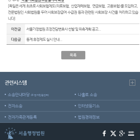
E-mail
위한 우
[
독일은 세계 최초로 사회보험제도
(
의료보험
,
산업재해보험
,
연금보험
,
고용보험
)
를 도입하고
,
센
청사배
Club
선지원
전문법원인 사회법원을 두어 사회보장급여 수급권 등과 관련된 사회보장 사건을 처리하고 있습
치
센터
터)
니다
]
찾아오
재판기
이전글
서울가정법원 조정전담변호사 선발 및 위촉계획 공고...
시는길
록열람
복사예
다음글
동계 휴정제도 실시 안내...
보안검
약
색
목록
관련시스템
소송안내마당
나홀로 소송
(구 전자민원센터)
전자소송
인터넷등기소
전자가족관계등록
법원경매정보