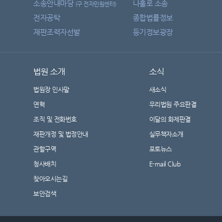
소송안내마당
나홀로 소송
(구 전자민원센터)
전자공탁
종합법률정보
재판조력자선발
등기정보광장
법원 소개
소식
법원장 인사말
새소식
연혁
우리법원 주요판결
조직 및 전화번호
이달의 화제판결
재판개정 및 법정안내
실무책자소개
관할구역
포토뉴스
청사배치
E-mail Club
찾아오시는길
보안검색