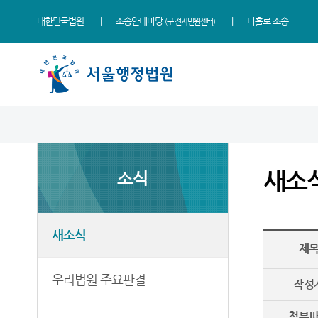
대한민국법원
소송안내마당
나홀로 소송
(구 전자민원센터)
법원 소개
소식
민원
정보
소통
법원장 인사말
새소식
민원안내
사건검색
법원에 바란다
새소
소식
연혁
우리법원 주요판결
법률상담안내
판결서사본 제공신청
부조리 신고센터
조직 및 전화번호
이달의 화제판결
자주묻는질문
판결서 인터넷열람
법원견학
재판개정 및 법정안내
실무책자소개
유관기관안내
각급법원안내
정보공개
새소식
제
관할구역
포토뉴스
장애인·외국인 등 지원을
위한 우선지원센터
청사배치
E-mail Club
우리법원 주요판결
작성
재판기록열람복사예약
찾아오시는길
첨부