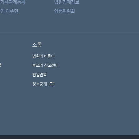
자가족관계등록
법원경매정보
인·이주민
양형위원회
소통
법원에 바란다
부조리 신고센터
법원견학
정보공개