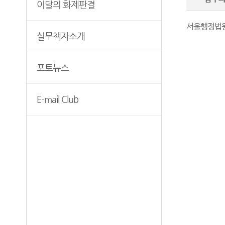
이달의 화제판결
보안검색
서울행정법원 
실무책자소개
포토뉴스
E-mail Club