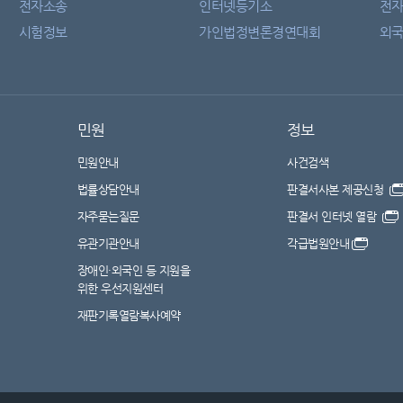
전자소송
인터넷등기소
전
시험정보
가인법정변론경연대회
외국
민원
정보
민원안내
사건검색
법률상담안내
판결서사본 제공신청
자주묻는질문
판결서 인터넷 열람
유관기관안내
각급법원안내
장애인·외국인 등 지원을
위한 우선지원센터
재판기록열람복사예약