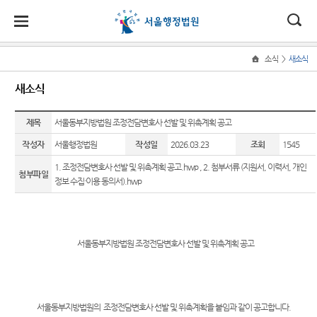
대
소
나
>
소식
새소식
Home
법
한
송
홀
법원
소식
민원
정보
소통
새소식
원
소개
소
민
안
로
소
새소식
민원안
사건검
법원에
식
개
제목
법원장
내
색
바란다
서울동부지방법원 조정전담변호사 선발 및 위촉계획 공고
민
국
내
소
우리법
인사말
원
작성자
서울행정법원
작성일
2026.03.23
조회
1545
원 주요
법률상
판결서
부조리
정
법
마
송
연혁
판결
담안내
사본 제
신고센
보
1. 조정전담변호사 선발 및 위촉계획 공고.hwp
,
2. 첨부서류 (지원서, 이력서, 개인
첨부파일
공신청
터
소
원
당
정보 수집·이용 동의서).hwp
조직 및
이달의
자주묻
통
전화번
화제판
는질문
법원견
(구
호
결
판결서
학
유관기
인터넷
전
재판개
실무책
관안내
정보공
열람
서울동부지방법원 조정전담변호사 선발 및 위촉계획 공고
정 및 법
자소개
개
자
장애인·
정안내
포토뉴
외국인
민
각급법
관할구
스
등 지원
원안내
원
역
을
서울동부지방법원의 조정전담변호사 선발 및 위촉계획을 붙임과 같이 공고합니다
.