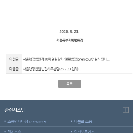
E-mail
위한 우
센
청사배
Club
선지원
치
센터
터)
찾아오
재판기
시는길
록열람
2026. 3. 23.
복사예
보안검
서울동부지방법원장
약
색
이전글
서울행정법원 제10회 열린강좌 '열린법정(open court)' 실시 안내...
다음글
서울행정법원 법관사무분담(26.2.23.현재)...
목록
관련시스템
소송안내마당
나홀로 소송
(구 전자민원센터)
전자소송
인터넷등기소