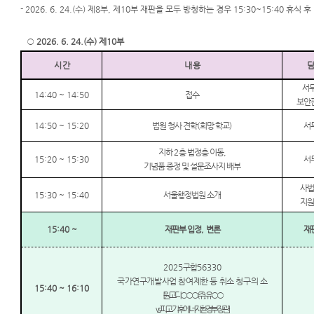
- 2026. 6. 24.(수) 제8부, 제10부 재판을 모두 방청하는 경우 15:30~15:40 휴식 
○
2026. 6. 24.(수) 제10부
시 간
내 용
서
14:40 ~ 14:50
접수
보안
14:50 ~ 15:20
법원 청사 견학
(
희망 학교
)
서
지하
2
층 법정층 이동
,
15:20 ~ 15:30
서
기념품 증정 및 설문조사지 배부
사
15:30 ~ 15:40
서울행정법원 소개
지
15:40 ~
재판부 입정
,
변론
재
2025
구합
56330
국가연구개발사업 참여제한 등 취소 청구의 소
15:40 ~ 16:10
[
원고 디
○○○
(
주
),
유
○○
vs.
피고 기후에너지환경부장관
]