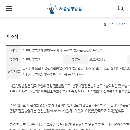
대
소
나
>
소식
새소식
Home
법
한
송
홀
법원
소식
민원
정보
소통
새소식
원
소개
소
민
안
로
소
새소식
민원안
사건검
법원에
식
개
제목
법원장
내
색
바란다
서울행정법원 제10회 열린강좌 '열린법정(open court)' 실시 안내
민
국
내
소
우리법
인사말
원
작성자
서울행정법원
작성일
2026.05.18
원 주요
법률상
판결서
부조리
정
법
마
송
연혁
판결
담안내
사본 제
신고센
보
붙임1. 제10회 서울행정법원 열린강좌-열린법정 대상사건 소개.hwp
,
붙임2. 서울행
첨부파일
공신청
터
소
원
당
서.hwp
,
붙임3. 개인정보 수집이용 동의서.hwp
조직 및
이달의
자주묻
통
전화번
화제판
는질문
법원견
(구
서울행정법원은 전국 유일의 행정 전문법원으로,
행정사건 전문 분야별로 소송대리인 및 소송수
호
결
판결서
학
향을 소개하고
,
소송관계인들의 의견과 애로사항을 청취하는
‘
열린강좌
’
시리즈를 개최해 왔
습니
유관기
인터넷
전
재판개
실무책
관안내
정보공
열람
정 및 법
자소개
개
자
2025년 6월, 12월에는 행정소송에 대한 미래 법조인들의 관심을 고취시키고, 국민과의 소통을
장애인·
정안내
행정재판을 방청하는 '열린법정(open court)'을 제5회 및 제8회 열린강좌로 개최하였습니다.
포토뉴
외국인
민
각급법
관할구
스
등 지원
원안내
참가 학생들의 만족도가 높아 2026년 6월 제10회 열린강좌로 '열린법정'을 아래와 같이 개
원
역
을