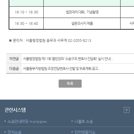
16:10 ~ 16:30
법관과의 대화
,
기념촬영
16:30 ~ 16:40
설문조사지 제출
서
▣ 문의처 : 서울행정법원 총무과 서무계 02-2055-8213
이전글
서울행정법원 제11회 열린강좌 '소송구조 변호사 간담회' 실시 안내...
다음글
서울동부지방법원 조정전담변호사 선발 및 위촉계획 공고...
목록
관련시스템
소송안내마당
나홀로 소송
(구 전자민원센터)
전자소송
인터넷등기소