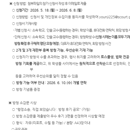
▣
신청 방법 : 첨부파일의 참가 신청서 작성 후 이메일로 제출
○
신청기간
: 2026. 5. 18.(월
) ~ 2026. 6. 8.(월
)
○
신청방법
: 신청서 및 개인정보 수집이용 동의서를 작성하여 younji225
@scourt.g
○
신청서 기재사항
- 개별 신청 시 : 소속 학교, 인솔 교수(동행하는 경우), 학생 이름, 휴대전화 연락처, 희망 방청
- 단체 신청 시 : 소속 학교, 인솔 교수(동행하는 경우), 방청학생 수(
신청 시에는 이름 모두 기재
방청 확정 후 구체적 명단 요청 예정
), 대표자 휴대전화 연락처, 희망 방청 사건
○
2개 및
3개 재판부 중복 방청 가능, 우선순위 기재 가능
○ 신청자가 방청석 수를 초과하는 경우, 행사 취지를 고려하여
로스쿨생, 법학 전공
방청 기회를 제공
하고, 위 학생들 사이에서는
원칙적으로 선착순
으로 선정하되, 잔
부
등을 고려하여 우선순위를 달리 정할 수 있음
○
방청 가능 여부 안내 : 2026. 6. 10.(수) 개별 연락
○ 방청 기념품 증정
▣
방청
소감문 시상
○ "행정소송, 직접 보았습니다 : 방청 후기 공모" (가칭)
○ 방청 소감문을 제출받아 우수 후기 3편을 선정하여 시상할 예정
○ 형식 : 자유(리포트, 수필 등 가능) /
분량 : A4 3장 이내
○ 공모 주제