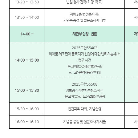
13:20 ~ 13:50
법원 청사 견학
(
희망 학교
)
서
지하
2
층 법정층 이동
,
13:50 ~ 14:00
서
기념품 증정 및 설문조사지 배부
14:00 ~
재판부 입정
,
변론
재
2025
구합
55403
의약품 제조판매 품목허가 신청에 대한 반려처분 취소
14:00 ~ 15:00
청구 사건
[
원고
㈜
알
○○
재생의학연구소
vs.
피고 식품의약품안전처장
]
2025
구합
56508
15:00 ~ 15:30
정보공개거부처분취소 사건
[
원고 이
○○
vs.
피고 산업통상부장관
]
15:30 ~ 16:00
법관과의 대화
,
기념촬영
16:00 ~ 16:10
기념품 증정 및 설문조사지 제출
서