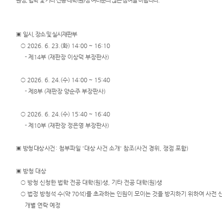
원생, 법학 및 기타 전공 대학(원)생 여러분의 많은 참여를 바랍니다.
E-mail
위한 우
센
청사배
Club
선지원
치
센터
터)
▣
일시, 장소 및 실시재판부
찾아오
재판기
○
2026. 6. 23.(화
) 14:00 ~ 16:10
시는길
록열람
- 제14부 (재판장 이상덕 부장판사)
복사예
보안검
약
색
○
2026. 6. 24.(수
) 14:00 ~ 15:40
- 제8부 (재판장 양순주 부장판사)
○
2026. 6. 24.(수
) 15:40 ~ 16:40
- 제10부 (재판장 정은영 부장판사)
▣
방청 대상 사건
: 첨부파일 '대상 사건 소개' 참조(사건 경위, 쟁점 포함)
▣
방청
대상
○ 방청 신청한 법학 전공 대학(원)생, 기타 전공 대학(원)생
○ 법정 방청석 수(약 70석)를 초과하는 인원이 모이는 것을 방지하기 위하여 사전 
개별 연락 예정