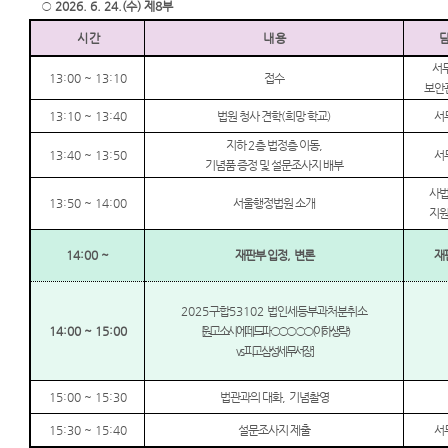
○
2026. 6. 24.(수) 제8부
시 간
내 용
서
13:00 ~ 13:10
접수
보안
13:10 ~ 13:40
법원 청사 견학
(
희망 학교
)
서
지하
2
층 법정층 이동
,
13:40 ~ 13:50
서
기념품 증정 및 설문조사지 배부
사
13:50 ~ 14:00
서울행정법원 소개
지
14:00 ~
재판부 입정
,
변론
재
2025
구합
53102
법인세등부과처분취소
14:00 ~ 15:00
[
원고 소시에떼 드 파
○○○○○
(
이하 생략
)
vs.
피고 삼성세무서장
]
15:00 ~ 15:30
법관과의 대화
,
기념촬영
15:30 ~ 15:40
설문조사지 제출
서