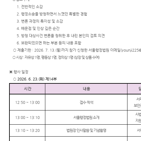
1. 전반적인 소감
2. 행정소송을 방청하면서 느꼈던 특별한 경험
3. 변론 과정의 특이성 및 소감
4. 배운점 및 인상 깊은 순간
5. 방청 대상사건 변론을 청취한 후 내린 본인의 검토 의견
6. 보완되었으면 하는 부분 등의 내용 포함
○ 제출기한 : 2026. 7. 13.(월)까지 참가 신청한 서울행정법원 이메일(younji225
@
○ 시상 : 자유상 1명, 평등상 1명, 정의상 1명 (상장 및 상품 수여)
▣ 행사 일정
○
2026. 6. 23.(화) 제14부
시 간
내 용
서
12:50 ~ 13:00
접수
·
착석
보안
사
13:00 ~ 13:10
서울행정법원 소개
지
13:10 ~ 13:20
법원장 인사말씀 및 기념촬영
서