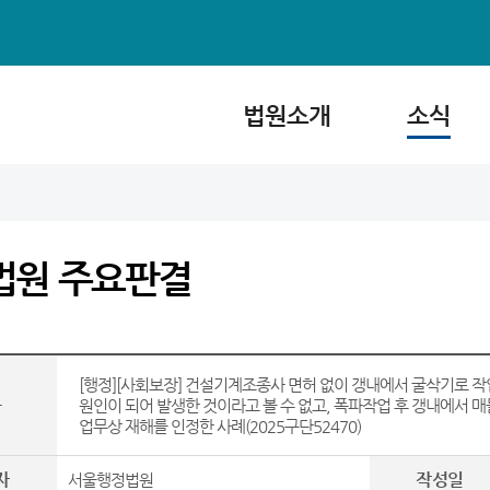
법원소개
소식
법원 주요판결
[행정][사회보장] 건설기계조종사 면허 없이 갱내에서 굴삭기로 작
목
원인이 되어 발생한 것이라고 볼 수 없고, 폭파작업 후 갱내에서 
업무상 재해를 인정한 사례(2025구단52470)
자
작성일
서울행정법원