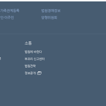
자가족관계등록
법원경매정보
인·이주민
양형위원회
소통
법원에 바란다
부조리 신고센터
법원견학
정보공개