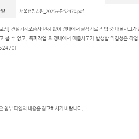
파일
서울행정법원_2025구단52470.pdf
보장
]
건설기계조종사 면허 없이 갱내에서 굴삭기로 작업 중 매몰사고가
고 볼 수 없고
,
폭파작업 후 갱내에서 매몰사고가 발생할 위험성은 작업
52470)
은 첨부 파일의 내용을 참고하시기 바랍니다
.