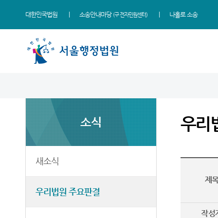
대한민국법원
소송안내마당
나홀로 소송
(구 전자민원센터)
법원 소개
소식
민원
정보
소통
법원장 인사말
새소식
민원안내
사건검색
법원에 바란다
우리
소식
연혁
우리법원 주요판결
법률상담안내
판결서사본 제공신청
부조리 신고센터
조직 및 전화번호
이달의 화제판결
자주묻는질문
판결서 인터넷열람
법원견학
재판개정 및 법정안내
실무책자소개
유관기관안내
각급법원안내
정보공개
새소식
관할구역
포토뉴스
장애인·외국인 등 지원을
제
위한 우선지원센터
청사배치
E-mail Club
우리법원 주요판결
재판기록열람복사예약
찾아오시는길
작성