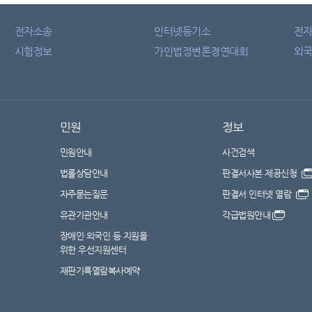
전자소송
인터넷등기소
전
시험정보
가인법정변론경연대회
외국
민원
정보
민원안내
사건검색
법률상담안내
판결서사본 제공신청
자주묻는질문
판결서 인터넷 열람
유관기관안내
각급법원안내
장애인·외국인 등 지원을
위한 우선지원센터
재판기록열람복사예약