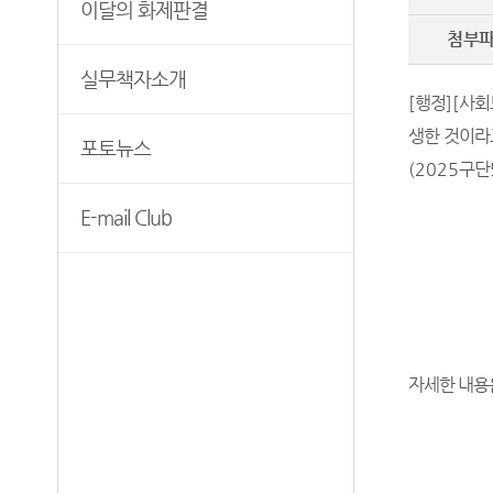
이달의 화제판결
보안검색
첨부
실무책자소개
[
행정
]
[
사회
생한 것이라
포토뉴스
(2025
구단
E-mail Club
자세한 내용