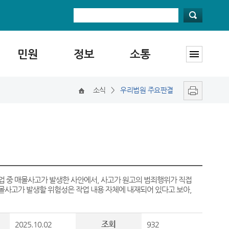
민원
정보
소통
소식
>
우리법원 주요판결
업 중 매몰사고가 발생한 사안에서, 사고가 원고의 범죄행위가 직접
매몰사고가 발생할 위험성은 작업 내용 자체에 내재되어 있다고 보아,
조회
2025.10.02
932