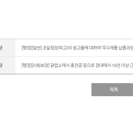
글
[행정][일반] 조달청장(피고)이 원고들에 대하여 ‘우수제품 납품과정에
글
[행정][사회보장] 광업소에서 충전공 등으로 갱내에서 10년 이상 근
목록