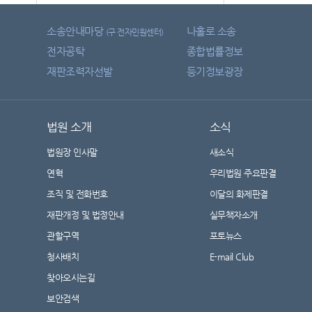
소송안내마당
나홀로 소송
(구 전자민원센터)
전자공탁
종합법률정보
재판조력자선발
등기정보광장
법원 소개
소식
법원장 인사말
새소식
연혁
우리법원 주요판결
조직 및 전화번호
이달의 화제판결
재판개정 및 법정안내
실무책자소개
관할구역
포토뉴스
청사배치
E-mail Club
찾아오시는길
보안검색