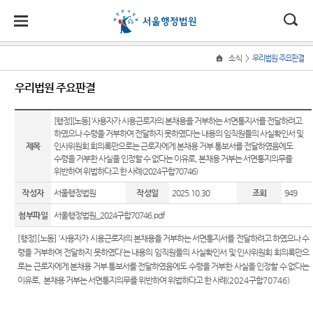
대
소
나
>
소식
우리법원 주요판결
Home
법
한
송
홀
법원
소식
민원
정보
소통
우리법원 주요판결
원
소개
소
민
안
로
소
새소식
민원안
사건검
법원에
식
개
법원장
내
색
바란다
[행정][노동] ‘사용자가 시용근로자의 본채용을 거부하는 서면통지서를 전달하려고
민
국
내
소
우리법
하였으나 수령을 거부하여 전달하지 못하였다’는 내용의 임직원들의 사실확인서 및
인사말
원
원 주요
법률상
판결서
부조리
제목
인사위원회 회의록만으로는 근로자에게 본채용 거부 통보서를 전달하였음에도
정
법
마
송
수령을 거부한 사실을 인정할 수 없다는 이유로, 본채용 거부는 서면통지의무를
연혁
판결
담안내
사본 제
신고센
보
위반하여 위법하다고 한 사례(2024구합70746)
공신청
터
소
원
당
조직 및
이달의
자주묻
통
작성자
서울행정법원
작성일
2025.10.30
조회
949
전화번
화제판
는질문
법원견
(구
호
결
판결서
학
첨부파일
서울행정법원_2024구합70746.pdf
유관기
인터넷
전
재판개
실무책
관안내
정보공
[
행정
]
[
노동
] ‘
사용자가 시용근로자의 본채용을 거부하는 서면통지서를 전달하려고 하였으나 수
열람
정 및 법
자소개
개
자
령을 거부하여 전달하지 못하였다
’
는 내용의 임직원들의 사실확인서 및 인사위원회 회의록만으
장애인·
정안내
로는 근로자에게 본채용 거부 통보서를 전달하였음에도 수령을 거부한 사실을 인정할 수 없다는
포토뉴
외국인
민
각급법
이유로
,
본채용 거부는 서면통지의무를 위반하여 위법하다고 한 사례
(2024
구합
70746)
관할구
스
등 지원
원안내
원
역
을