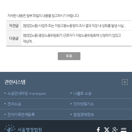
E-mail
위한 우
센
청사배
Club
선지원
치
센터
자세한 내용은 첨부 파일의 내용을 참고하시기 바랍니다
.
터)
찾아오
재판기
이전글
[행정][노동] 사업주 또는 지방고용노동청의 조사 결과 직장 내 성희롱 발생 사실...
시는길
록열람
복사예
[행정][노동] 중앙노동위원회가 ‘근로자가 지방노동위원회에 신청하지 않았고
다음글
보안검
약
재심에...
색
목록
관련시스템
소송안내마당
나홀로 소송
(구 전자민원센터)
전자소송
인터넷등기소
전자가족관계등록
법원경매정보