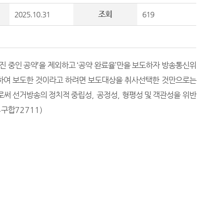
조회
2025.10.31
619
진 중인 공약
’
을 제외하고
‘
공약 완료율
’
만을 보도하자 방송통신위
하여 보도한 것이라고 하려면 보도대상을 취사선택한 것만으로는
로써 선거방송의 정치적 중립성
,
공정성
,
형평성 및 객관성을 위반
4
구합
72711)