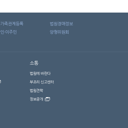
자가족관계등록
법원경매정보
인·이주민
양형위원회
소통
법원에 바란다
부조리 신고센터
법원견학
정보공개