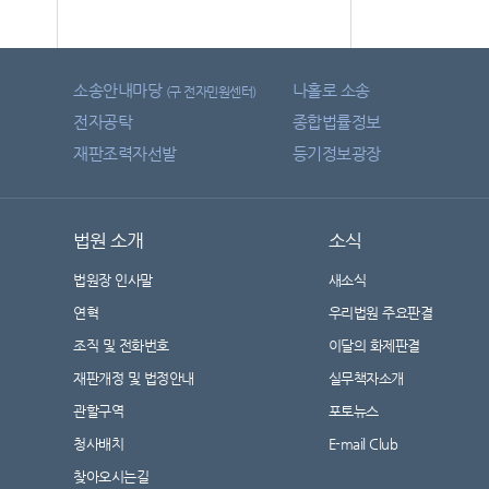
소송안내마당
나홀로 소송
(구 전자민원센터)
전자공탁
종합법률정보
재판조력자선발
등기정보광장
법원 소개
소식
법원장 인사말
새소식
연혁
우리법원 주요판결
조직 및 전화번호
이달의 화제판결
재판개정 및 법정안내
실무책자소개
관할구역
포토뉴스
청사배치
E-mail Club
찾아오시는길