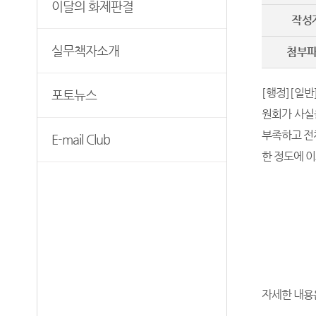
이달의 화제판결
보안검색
작성
실무책자소개
첨부
[
행정
]
[
일반
포토뉴스
원회가 사실
부족하고 전
E-mail Club
한 정도에 
자세한 내용