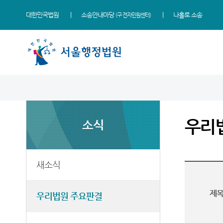
대한민국법원
소송안내마당
나홀로 소송
(구 전자민원센터)
법원 소개
소식
민원
정보
소통
법원장 인사말
새소식
민원안내
사건검색
법원에 바란다
우리
소식
연혁
우리법원 주요판결
법률상담안내
판결서사본 제공신청
부조리 신고센터
조직 및 전화번호
이달의 화제판결
자주묻는질문
판결서 인터넷열람
법원견학
재판개정 및 법정안내
실무책자소개
유관기관안내
각급법원안내
정보공개
새소식
관할구역
포토뉴스
장애인·외국인 등 지원을
위한 우선지원센터
청사배치
E-mail Club
제
우리법원 주요판결
재판기록열람복사예약
찾아오시는길