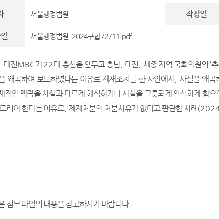
자
작성일
서울행정법원
파일
서울행정법원_2024구합72711.pdf
]
대전
MBC
가
22
대 총선을 앞두고 충남
,
대전
,
세종 지역 국회의원의
‘
추
을 왜곡하여 보도하였다는 이유로 제재조치를 한 사안에서
,
사실을 왜곡
체적인 맥락을 사실과 다르게 해석하거나 사실을 그릇되게 인식하게 함으
이르러야 한다는 이유로
,
제재처분의 처분사유가 없다고 판단한 사례
(202
은 첨부 파일의 내용을 참고하시기 바랍니다
.