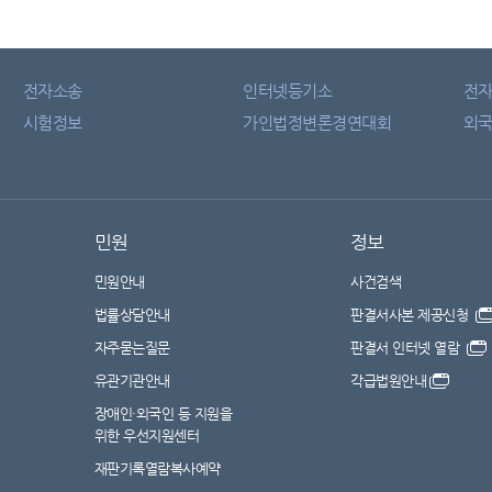
전자소송
인터넷등기소
전
시험정보
가인법정변론경연대회
외국
민원
정보
민원안내
사건검색
법률상담안내
판결서사본 제공신청
자주묻는질문
판결서 인터넷 열람
유관기관안내
각급법원안내
장애인·외국인 등 지원을
위한 우선지원센터
재판기록열람복사예약