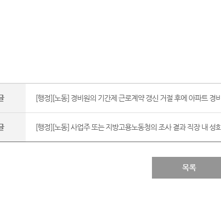
글
[행정][노동] 경비원의 기간제 근로계약 갱신 거절 후에 아파트 경비
글
[행정][노동] 사업주 또는 지방고용노동청의 조사 결과 직장 내 성희롱
목록