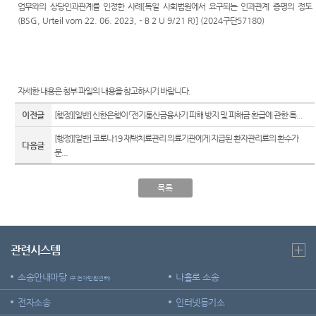
E-mail
위한 우
업무와의 상당인과관계를 인정한 사례
[
독일 사회법원에서 요구되는 인과관계 증명의 정도
센
청사배
Club
선지원
(BSG, Urteil vom 22. 06. 2023,
–
B 2 U 9/21 R)] (2024
구단
57180)
치
센터
터)
찾아오
재판기
시는길
록열람
복사예
자세한 내용은 첨부 파일의 내용을 참고하시기 바랍니다
.
보안검
약
색
이전글
[행정][일반] 신한은행이 「전기통신금융사기 피해 방지 및 피해금 환급에 관한 특...
[행정][일반] 코로나19 재택치료관리 의료기관에게 지급된 환자관리료의 환수가
다음글
문...
목록
관련시스템
소송안내마당
나홀로 소송
(구 전자민원센터)
전자소송
인터넷등기소