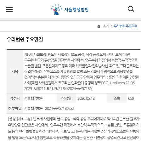
대
소
나
>
소식
우리법원 주요판결
Home
법
한
송
홀
법원
소식
민원
정보
소통
우리법원 주요판결
원
소개
소
민
안
로
소
새소식
민원안
사건검
법원에
식
개
법원장
내
색
바란다
[행정][사회보장] 반도체 사업장의 몰드 공정, 식각 공정 오퍼레이터로 약 14년
민
국
내
소
우리법
근무한 원고가 유방암을 진단받은 사안에서, 업무수행 과정에서 복합적·누적적으로
인사말
원
원 주요
법률상
판결서
부조리
노출된 벤젠, 포름알데히드 등의 여러 화학물질과 전리방사선, 과로 및 교대근무라는
정
법
마
송
제목
작업환경상의 유해요소들이 유방암을 발병 또는 악화시킨 원인으로 작용하였을
연혁
판결
담안내
사본 제
신고센
보
것이라는 충분한 개연성이 증명되었다고 판단하여 업무와의 상당인과관계를 인정한
공신청
터
소
원
당
조직 및
이달의
자주묻
사례[독일 사회법원에서 요구되는 인과관계 증명의 정도(BSG, Urteil vom 22. 06.
통
2023, &#8211; B 2 U 9/21 R)] (2024구단57180)
전화번
화제판
는질문
법원견
(구
호
결
판결서
학
작성자
서울행정법원
작성일
2026.05.18
조회
659
유관기
인터넷
전
재판개
실무책
관안내
정보공
열람
첨부파일
서울행정법원_2024구단57180.pdf
정 및 법
자소개
개
자
장애인·
[
행정
]
[
사회보장
]
반도체 사업장의 몰드 공정
,
식각 공정 오퍼레이터로 약
14
년 근무한 원고가
정안내
포토뉴
외국인
민
유방암을 진단받은 사안에서
,
업무수행 과정에서 복합적
·
누적적으로 노출된 벤젠
,
포름알데히
각급법
관할구
스
등 지원
드 등의 여러 화학물질과 전리방사선
,
과로 및 교대근무라는 작업환경상의 유해요소들이 유방암
원안내
원
역
을
을 발병 또는 악화시킨 원인으로 작용하였을 것이라는 충분한 개연성이 증명되었다고 판단하여