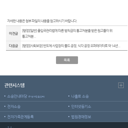
E-mail
위한 우
센
청사배
Club
선지원
치
센터
터)
자세한 내용은 첨부 파일의 내용을 참고하시기 바랍니다
.
찾아오
재판기
시는길
록열람
[행정][일반] 출입국관리법에 따른 범칙금의 통고처분을 받은 원고들이 위
이전글
복사예
통고처분...
보안검
약
색
다음글
[행정][사회보장] 반도체 사업장의 몰드 공정, 식각 공정 오퍼레이터로 약 14년...
목록
관련시스템
소송안내마당
나홀로 소송
(구 전자민원센터)
전자소송
인터넷등기소
전자가족관계등록
법원경매정보