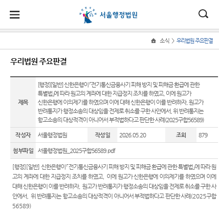
대
소
나
>
소식
우리법원 주요판결
Home
법
한
송
홀
법원
소식
민원
정보
소통
우리법원 주요판결
원
소개
소
민
안
로
소
새소식
민원안
사건검
법원에
식
개
법원장
내
색
바란다
[행정][일반] 신한은행이 「전기통신금융사기 피해 방지 및 피해금 환급에 관한
민
국
내
소
우리법
특별법」에 따라 원고의 계좌에 대한 지급정지 조치를 하였고, 이에 원고가
인사말
원
원 주요
법률상
판결서
부조리
제목
신한은행에 이의제기를 하였으며 이에 대해 신한은행이 이를 반려하자, 원고가
정
법
마
송
반려통지가 행정소송의 대상임을 전제로 취소를 구한 사안에서, 위 반려통지는
연혁
판결
담안내
사본 제
신고센
보
항고소송의 대상적격이 아니어서 부적법하다고 판단한 사례(2025구합56589)
공신청
터
소
원
당
조직 및
이달의
자주묻
통
작성자
서울행정법원
작성일
2026.05.20
조회
879
전화번
화제판
는질문
법원견
(구
호
결
판결서
학
첨부파일
서울행정법원_2025구합56589.pdf
유관기
인터넷
전
재판개
실무책
관안내
정보공
[
행정
]
[
일반
]
신한은행이
「
전기통신금융사기 피해 방지 및 피해금 환급에 관한 특별법
」
에 따라 원
열람
정 및 법
자소개
개
자
고의 계좌에 대한 지급정지 조치를 하였고
,
이에 원고가 신한은행에 이의제기를 하였으며 이에
장애인·
정안내
대해 신한은행이 이를 반려하자
,
원고가 반려통지가 행정소송의 대상임을 전제로 취소를 구한 사
포토뉴
외국인
민
각급법
안에서
,
위 반려통지는 항고소송의 대상적격이 아니어서 부적법하다고 판단한 사례
(2025
구합
관할구
스
등 지원
원안내
56589)
원
역
을