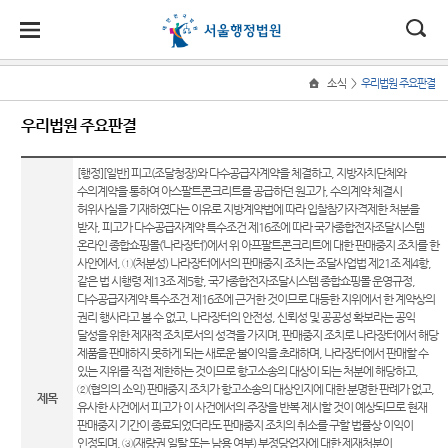
대
소
나
>
소식
우리법원 주요판결
Home
법
한
송
홀
법원
소식
민원
정보
소통
우리법원 주요판결
원
소개
소
민
안
로
소
새소식
민원안
사건검
법원에
식
개
법원장
내
색
바란다
[행정][일반] 피고(조달청장)와 다수공급자계약을 체결하고, 지방자치단체와
민
국
내
소
우리법
수의계약을 통하여 아스팔트콘크리트를 공급하던 원고가, 수의계약 체결시
인사말
원
원 주요
법률상
판결서
부조리
허위사실을 기재하였다는 이유로 지방계약법에 따라 입찰참가자격제한 처분을
정
법
마
송
받자, 피고가 다수공급자계약 특수조건 제16조에 따라 국가종합전자조달시스템
연혁
판결
담안내
사본 제
신고센
보
온라인 종합쇼핑몰(‘나라장터’)에서 위 아프팔트콘크리트에 대한 판매중지 조치를 한
공신청
터
소
원
당
조직 및
이달의
자주묻
사안에서, ①(처분성) 나라장터에서의 판매중지 조치는 조달사업법 제21조 제4항,
통
같은 법 시행령 제13조 제5항, 국가종합전자조달시스템 종합쇼핑몰 운영규정,
전화번
화제판
는질문
법원견
(구
다수공급자계약 특수조건 제16조에 근거한 것이므로 대등한 지위에서 한 계약상의
호
결
판결서
학
권리 행사라고 볼 수 없고, 나라장터의 안전성, 신뢰성 및 공공성 확보라는 공익
유관기
인터넷
전
달성을 위한 제재적 조치로서의 성격을 가지며, 판매중지 조치로 나라장터에서 해당
재판개
실무책
관안내
정보공
열람
제품을 판매하지 못하게 되는 새로운 불이익을 초래하며, 나라장터에서 판매할 수
정 및 법
자소개
개
자
있는 지위를 직접 제한하는 것이므로 항고소송의 대상이 되는 처분에 해당하고,
장애인·
정안내
②(협의의 소익) 판매중지 조치가 항고소송의 대상인지에 대한 분명한 판례가 없고,
포토뉴
외국인
민
제목
각급법
유사한 사건에서 피고가 이 사건에서의 주장을 반복 제시할 것이 예상되므로 현재
관할구
스
등 지원
원안내
판매중지 기간이 종료되었더라도 판매중지 조치의 취소를 구할 법률상 이익이
원
역
을
인정되며, ③(재량권 일탈 또는 남용 여부) 부정당업자에 대한 제재처분이