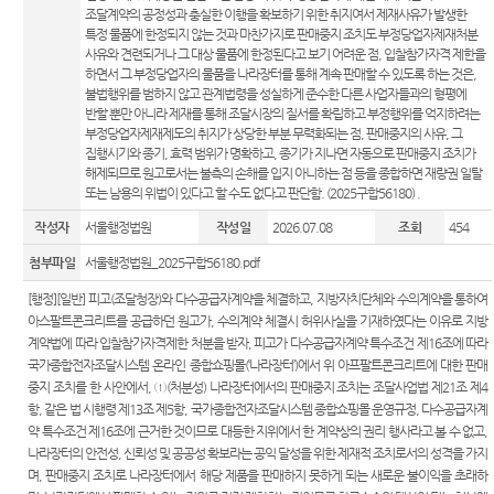
E-mail
위한 우
조달계약의 공정성과 충실한 이행을 확보하기 위한 취지여서 제재사유가 발생한
센
청사배
Club
선지원
특정 물품에 한정되지 않는 것과 마찬가지로 판매중지 조치도 부정당업자제재처분
치
센터
사유와 견련되거나 그 대상 물품에 한정된다고 보기 어려운 점, 입찰참가자격 제한을
터)
하면서 그 부정당업자의 물품을 나라장터를 통해 계속 판매할 수 있도록 하는 것은,
찾아오
재판기
불법행위를 범하지 않고 관계법령을 성실하게 준수한 다른 사업자들과의 형평에
시는길
록열람
반할 뿐만 아니라 제재를 통해 조달시장의 질서를 확립하고 부정행위를 억지하려는
복사예
부정당업자제재제도의 취지가 상당한 부분 무력화되는 점, 판매중지의 사유, 그
보안검
집행시기와 종기, 효력 범위가 명확하고, 종기가 지나면 자동으로 판매중지 조치가
약
색
해제되므로 원고로서는 불측의 손해를 입지 아니하는 점 등을 종합하면 재량권 일탈
또는 남용의 위법이 있다고 할 수도 없다고 판단함. (2025구합56180) .
작성자
서울행정법원
작성일
2026.07.08
조회
454
첨부파일
서울행정법원_2025구합56180.pdf
[행정][일반] 피고(조달청장)와 다수공급자계약을 체결하고, 지방자치단체와 수의계약을 통하여
아스팔트콘크리트를 공급하던 원고가, 수의계약 체결시 허위사실을 기재하였다는 이유로 지방
계약법에 따라 입찰참가자격제한 처분을 받자, 피고가 다수공급자계약 특수조건 제16조에 따라
국가종합전자조달시스템 온라인 종합쇼핑몰(‘나라장터’)에서 위 아프팔트콘크리트에 대한 판매
중지 조치를 한 사안에서, ①(처분성) 나라장터에서의 판매중지 조치는 조달사업법 제21조 제4
항, 같은 법 시행령 제13조 제5항, 국가종합전자조달시스템 종합쇼핑몰 운영규정, 다수공급자계
약 특수조건 제16조에 근거한 것이므로 대등한 지위에서 한 계약상의 권리 행사라고 볼 수 없고,
나라장터의 안전성, 신뢰성 및 공공성 확보라는 공익 달성을 위한 제재적 조치로서의 성격을 가지
며, 판매중지 조치로 나라장터에서 해당 제품을 판매하지 못하게 되는 새로운 불이익을 초래하