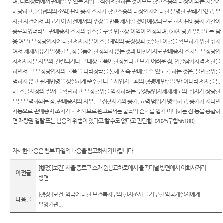
며, 나라장터에서 판매할 수 있는 지위를 직접 제한하는 것이므로 항고소송의 대상이 되는 처분에
해당하고, ②(협의의 소익) 판매중지 조치가 항고소송의 대상인지에 대한 분명한 판례가 없고, 유
사한 사건에서 피고가 이 사건에서의 주장을 반복 제시할 것이 예상되므로 현재 판매중지 기간이
종료되었더라도 판매중지 조치의 취소를 구할 법률상 이익이 인정되며, ③(재량권 일탈 또는 남
용 여부) 부정당업자에 대한 제재처분이 조달계약의 공정성과 충실한 이행을 확보하기 위한 취지
여서 제재사유가 발생한 특정 물품에 한정되지 않는 것과 마찬가지로 판매중지 조치도 부정당업
자제재처분 사유와 견련되거나 그 대상 물품에 한정된다고 보기 어려운 점, 입찰참가자격 제한을
하면서 그 부정당업자의 물품을 나라장터를 통해 계속 판매할 수 있도록 하는 것은, 불법행위를
범하지 않고 관계법령을 성실하게 준수한 다른 사업자들과의 형평에 반할 뿐만 아니라 제재를 통
해 조달시장의 질서를 확립하고 부정행위를 억지하려는 부정당업자제재제도의 취지가 상당한
부분 무력화되는 점, 판매중지의 사유, 그 집행시기와 종기, 효력 범위가 명확하고, 종기가 지나면
자동으로 판매중지 조치가 해제되므로 원고로서는 불측의 손해를 입지 아니하는 점 등을 종합하
면 재량권 일탈 또는 남용의 위법이 있다고 할 수도 없다고 판단함. (2025구합56180)
자세한 내용은 첨부 파일의 내용을 참고하시기 바랍니다.
[행정][보건] 서울 종로구 소재 원남교차로에서 율곡터널 방면에서 이화사거리
이전글
방면...
[행정][보건] 약국에 대한 보건복지부의 현지조사를 거부한 약국개설자에게
다음글
요양기관...