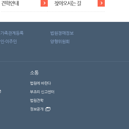
견학안내
찾아오시는 길
자가족관계등록
법원경매정보
인·이주민
양형위원회
소통
법원에 바란다
부조리 신고센터
법원견학
정보공개