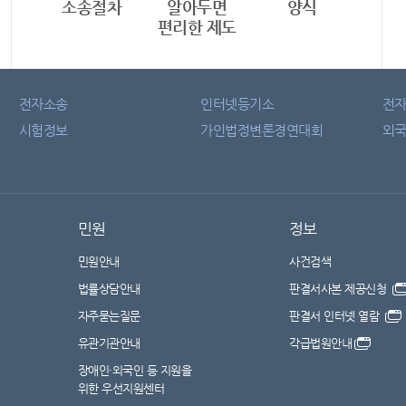
소송절차
알아두면
양식
편리한 제도
전자소송
인터넷등기소
전
시험정보
가인법정변론경연대회
외국
민원
정보
민원안내
사건검색
법률상담안내
판결서사본 제공신청
자주묻는질문
판결서 인터넷 열람
유관기관안내
각급법원안내
장애인·외국인 등 지원을
위한 우선지원센터