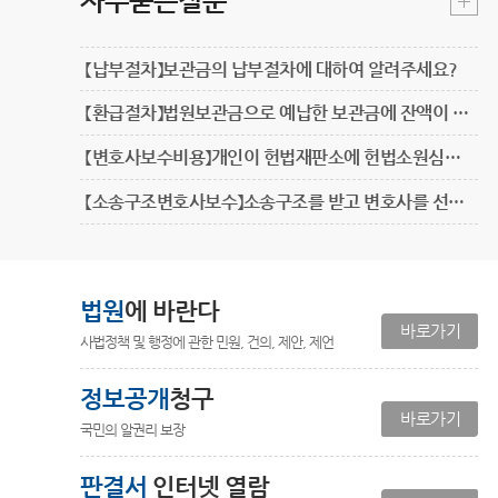
자주묻는질문
【납부절차】보관금의 납부절차에 대하여 알려주세요?
【환급절차】법원보관금으로 예납한 보관금에 잔액이 남아 있을 경우에는 어떻게 하나요?
【변호사보수비용】개인이 헌법재판소에 헌법소원심판 등에 있어서 대리인인 변호사를 통해서 청구한 경우 변호사보수에 관한 비용의 소송비용부담재판을 법원에 청구할 수 있는지요?
【소송구조변호사보수】소송구조를 받고 변호사를 선임한 경우 당사자가 변호사보수지급에 관한 소송비용액확정신청을 상대방에게 할 수 있는지요?
법원
에 바란다
바로가기
사법정책 및 행정에 관한 민원, 건의, 제안, 제언
정보공개
청구
바로가기
국민의 알권리 보장
판결서
인터넷 열람