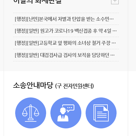
이달의 화제판결
[행정][난민]본국에서 차별과 탄압을 받는 소수민족에 속한 난민신청자 진술의 신빙성을 인정하여, 난민 신청의 요건인 박해에 관한 충분한 근거 있는 공포가 있다고 본 사례 (2026구단50961)
[행정][일반] 원고가 코로나19 백신접종 후 약 4일 만에 뇌출혈이 발생한 사안에서, 백신접종과 뇌출혈 발생 사이의 시간적 근접성, 원고의 평소 건강 상태, 예방접종 피해보상 제도의 취지 등을 고려하여 백신접종과 뇌출혈 사이에 상당인과관계가 인정될 수 있다고 본 사례(22구합86426)
2026.07.27
2026.07.20
[행정][일반]고등학교 앞 평화의 소녀상 철거 주장 집회에 관한 금지통고의 취소를 구한 사안에서, ① 집시법 제8조 제5항 제2호는 사전허가금지라 할 수 없고, ② 학교의 공공성 및 학생들의 학습권을 실현하는 공간이라는 특성을 고려할 때 학교 및 주변환경은 공휴일을 포함하여 상시 보호되어야 하는 점, ③ 원고의 집회는 일본군위안부 피해자가 겪은 성적학대를 자발적인 성매매라고 주장하며 성매매업 종사자를 비하하는 비속어나 성매매 관련 용어를 직접적으로 사용할 것이 예상되는 점[“위안부(매춘부)” 등], ④ 이 사건 집회는 학습권을 뚜렷이 침해함은 물론 일본군위안부 피해자들의 인권을 침해하고 역사적 사실을 부인하거나 왜곡하는 표현으로 그 보호가치가 매우 낮으므로, 학습권을 보호하기 위한 이 사건 처분은 비례의 원칙에 위반되지 않는 점 등을 고려하여 원고의 청구를 기각함.(2025구합4760)
2026.07.13
[행정][일반] 대검검사급 검사의 보직을 담당하던 사람을 고검검사급 검사의 보직으로 발령한 인사명령처분의 위법 여부(2025구합4517)
2026.06.26
소송안내마당
(구 전자민원센터)