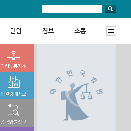
민원
정보
소통
인터넷등기소
법원경매정보
종합법률정보