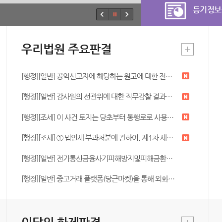
등기정보
우리법원 주요판결
[행정][일반] 공익신고자에 해당하는 원고에 대한 전보처분이 공익신고자 보호법에서 금지하는 불이익처분에 해당하는 것으로서 위법하고, 위 전보처분이 관련 사건에서 취소됨으로써 소급하여 효력이 소멸되었으므로 원고가 위 전보처분에 응하지 않은 채 출근하지 않았다는 이 사건 해임사유 역시 정당한 사유 없이 직장을 무단으로 이탈한 것으로 볼 수 없다는 이유로 원고에 대한 해임처분이 위법하여 취소되어야 한다고 본 사례 (2025구합53291)
[행정][일반] 감사원의 선관위에 대한 직무감찰 결과의 징계자료 사용 가부(가능), 징계시효가 도과한 비위의 징계양정 참작 가부(가능) [2025구합55194]
[행정][조세] 이 사건 토지는 당초부터 통행로로 사용하기 위하여 분할된 것으로 보이고, 상속개시일 이전부터 현재까지 주민들에 의하여 도로로 공용되어 왔으며, 피상속인이나 상속인인 원고들이 이를 통행하는 주민들로부터 사용료를 징수하지 않은 것으로 보이고, 이 사건 토지에 대하여 재산세가 부과되고 있지 않으며 달리 구체적인 도시계획 등이 있다고 볼 자료도 없는 사정 등을 종합하면, 피고가 제출한 증거들만으로는 이 사건 토지의 재산적 가치를 인정하기 어려우므로 상속세를 환급하여야 한다는 경정청구를 거부한 이 사건 처분은 위법하여 취소되어야 한다고 판단한 사례 (2025구합55536)
[행정][조세] ① 법인세 부과처분에 관하여, 제1차 세무조사 과정에서 조사청이 2014 사업연도 법인세 부과처분을 목적으로 하여 조사하였다고 볼 수 없고 제2차 세무조사가 구 국세기본법에서 금지하는 재조사라고 보기도 어려우므로 이는 중복조사에 해당하지 않고, 그 밖에 제2차 세무조사 종결 전 세무조사 결과 통지의 위법, 과세예고통지 누락 및 과세전적부심 기회 박탈 등의 절차적 위법도 없다고 판단하고, ② 부가가치세 부과처분에 관하여, 로열티 면제법은 상표권 소유자가 해당 상표권을 보유하지 못하고 제3자로부터 라이선스한 경우를 가정하여 상표권의 가치를 추정하는 방법이므로 원고가 상표권을 공동소유하고 있어 사용료를 지급할 필요가 없음에도 원고에 대한 사용료까지 포함하여 감정한 것이 위법하다는 주장은 이유 없다고 판단한 사례 (2024구합66679)
[행정][일반] 전기통신금융사기피해방지및피해금환급에관한특별법 위반 혐의로 체포영장이 발부된 원고에 대해 외교부장관이 여권무효처분을 한 사안에서, 헌법 제14조가 보장하는 거주·이전의 자유는 법률로써 제한할 수 있는데 위 여권무효처분은 여권법 제12조 제1항 제1호, 제13조 제3항에 근거한 것이고, 피의사실의 범행 내용과 수법 등에 비추어 형사사법권을 확보할 필요가 크며, 해외체류의 자유의 사익에 비해 형사사법권 행사의 공익이 더 중하므로, 여권무효처분에 재량권 일탈·남용의 위법이 없다고 판단한 사례. (2026구합50432)
[행정][일반] 중고거래 플랫폼(당근마켓)을 통해 외화를 판매한 원고의 계좌가 ‘전기통신금융사기 피해 방지 및 피해금 환급에 관한 특별법’에 따른 지급정지 조치, 거래대금 상당의 예금채권에 관하여 채권소멸절차가 진행되자 원고가 소멸채권의 환급청구를 한 사안에서, 당근마켓 내부 메신저상 외화 거래 시 주의사항이 안내되었고, 거래대금이 상당히 고액이며, 거래 과정 또한 관행상 이례적임을 이유로 원고에게 중대한 과실이 있어 금융감독원의 소멸채권 환금청구 거부처분이 적법하다고 본 사례. (2025구합56092)