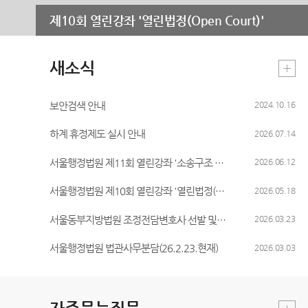
보안검색
제10회 열린강좌 '열린법정(Open Court)'
새소식
보안검색 안내
2024.10.16
하계 휴정제도 실시 안내
2026.07.14
서울행정법원 제11회 열린강좌 '소송구조 변호사 간담회' 실시 안내
2026.06.12
서울행정법원 제10회 열린강좌 '열린법정(open court)' 실시 안내
2026.05.18
서울동부지방법원 조정전담변호사 선발 및 위촉계획 공고
2026.03.23
서울행정법원 법관사무분담(26.2.23.현재)
2026.03.03