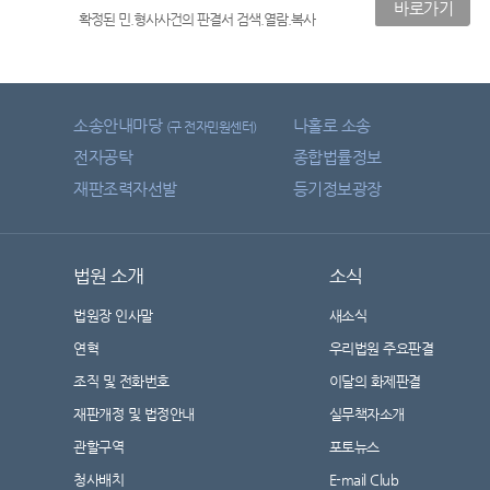
바로가기
확정된 민.형사사건의 판결서 검색.열람.복사
소송안내마당
나홀로 소송
(구 전자민원센터)
전자공탁
종합법률정보
재판조력자선발
등기정보광장
법원 소개
소식
법원장 인사말
새소식
연혁
우리법원 주요판결
조직 및 전화번호
이달의 화제판결
재판개정 및 법정안내
실무책자소개
관할구역
포토뉴스
청사배치
E-mail Club