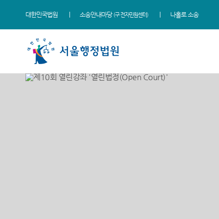
대한민국법원
소송안내마당
나홀로 소송
(구 전자민원센터)
법원 소개
소식
민원
정보
소통
법원장 인사말
새소식
민원안내
사건검색
법원에 바란다
연혁
우리법원 주요판결
법률상담안내
판결서사본 제공신청
부조리 신고센터
조직 및 전화번호
이달의 화제판결
자주묻는질문
판결서 인터넷열람
법원견학
재판개정 및 법정안내
실무책자소개
유관기관안내
각급법원안내
정보공개
관할구역
포토뉴스
장애인·외국인 등 지원을
위한 우선지원센터
청사배치
E-mail Club
재판기록열람복사예약
찾아오시는길