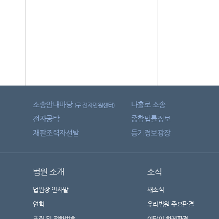
소송안내마당
나홀로 소송
(구 전자민원센터)
전자공탁
종합법률정보
재판조력자선발
등기정보광장
법원 소개
소식
법원장 인사말
새소식
연혁
우리법원 주요판결
조직 및 전화번호
이달의 화제판결