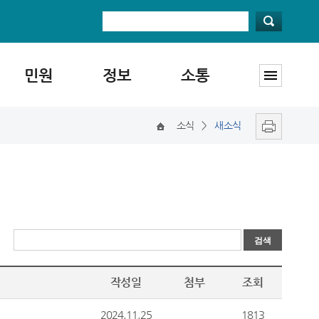
민원
정보
소통
소식
>
새소식
작성일
첨부
조회
2024.11.25
1813