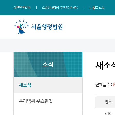
대한민국법원
소송안내마당
나홀로 소송
(구 전자민원센터)
법원 소개
소식
민원
정보
소통
법원장 인사말
새소식
민원안내
사건검색
법원에 바란다
새소
소식
연혁
우리법원 주요판결
법률상담안내
판결서사본 제공신청
부조리 신고센터
조직 및 전화번호
이달의 화제판결
자주묻는질문
판결서 인터넷열람
법원견학
재판개정 및 법정안내
실무책자소개
유관기관안내
각급법원안내
정보공개
새소식
전체글수 :
관할구역
포토뉴스
장애인·외국인 등 지원을
위한 우선지원센터
청사배치
E-mail Club
우리법원 주요판결
번호
재판기록열람복사예약
찾아오시는길
610