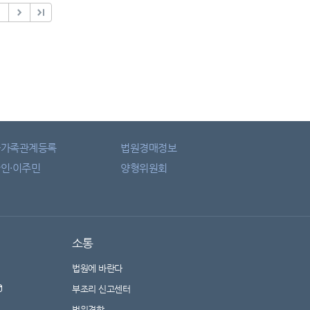
자가족관계등록
법원경매정보
인·이주민
양형위원회
소통
법원에 바란다
부조리 신고센터
법원견학