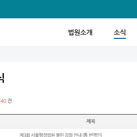
법원소개
소식
식
640
건
제목
제3회 서울행정법원 열린 강좌 안내 (통,번역인)