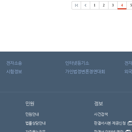
1
2
3
4
5
전자소송
인터넷등기소
전
시험정보
가인법정변론경연대회
외국
민원
정보
민원안내
사건검색
법률상담안내
판결서사본 제공신청
자주묻는질문
판결서 인터넷 열람